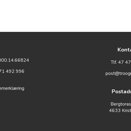
Kont
3000.14.66824
Tlf. 47 4
971 492 996
post@troog
rnerklæring
Postad
Bergtoras
4633 Kris