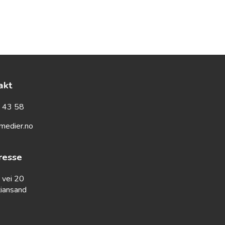
akt
7 43 58
medier.no
resse
 vei 20
tiansand